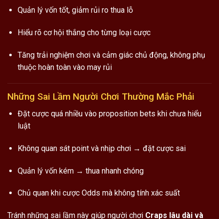
Quản lý vốn tốt, giảm rủi ro thua lỗ
Hiểu rõ cơ hội thắng cho từng loại cược
Tăng trải nghiệm chơi và cảm giác chủ động, không phụ
thuộc hoàn toàn vào may rủi
Những Sai Lầm Người Chơi Thường Mắc Phải
Đặt cược quá nhiều vào proposition bets khi chưa hiểu
luật
Không quan sát point và nhịp chơi → đặt cược sai
Quản lý vốn kém → thua nhanh chóng
Chủ quan khi cược Odds mà không tính xác suất
Tránh những sai lầm này giúp người chơi
Craps lâu dài và