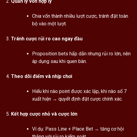
Quản lý vốn hợp lý
Chia vốn thành nhiều lượt cược, tránh đặt toàn
bộ vào một lượt.
Tránh cược rủi ro cao ngay đầu
Proposition bets hấp dẫn nhưng rủi ro lớn, nên
áp dụng sau khi quen bàn.
Theo dõi điểm và nhịp chơi
Hiểu khi nào point được xác lập, khi nào số 7
xuất hiện → quyết định đặt cược chính xác.
Kết hợp cược nhỏ và cược lớn
Ví dụ: Pass Line + Place Bet → tăng cơ hội
thắng với rủi ro kiểm soát.