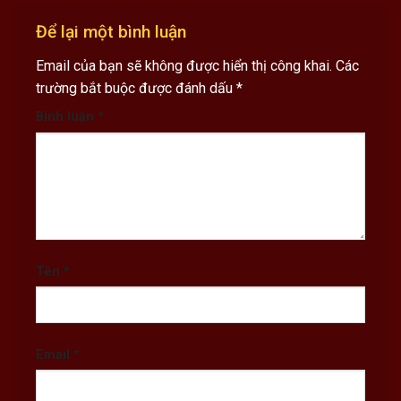
Để lại một bình luận
Email của bạn sẽ không được hiển thị công khai.
Các
trường bắt buộc được đánh dấu
*
Bình luận
*
Tên
*
Email
*