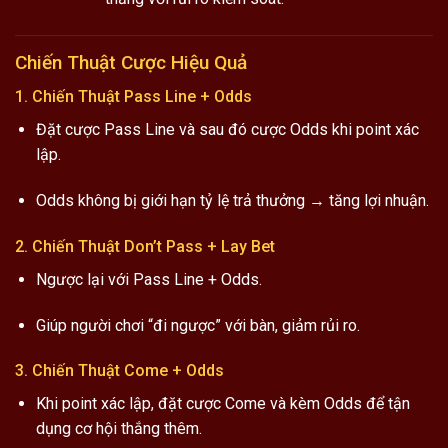
Chiến Thuật Cược Hiệu Quả
1. Chiến Thuật Pass Line + Odds
Đặt cược Pass Line và sau đó cược Odds khi point xác
lập.
Odds không bị giới hạn tỷ lệ trả thưởng → tăng lợi nhuận.
2. Chiến Thuật Don’t Pass + Lay Bet
Ngược lại với Pass Line + Odds.
Giúp người chơi “đi ngược” với bàn, giảm rủi ro.
3. Chiến Thuật Come + Odds
Khi point xác lập, đặt cược Come và kèm Odds để tận
dụng cơ hội thắng thêm.