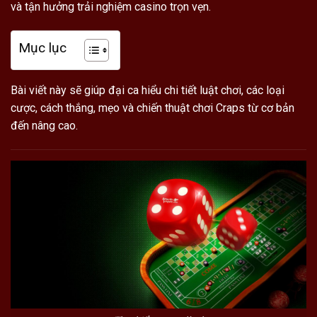
và tận hưởng trải nghiệm casino trọn vẹn.
Mục lục
Bài viết này sẽ giúp đại ca hiểu chi tiết luật chơi, các loại
cược, cách thắng, mẹo và chiến thuật chơi Craps từ cơ bản
đến nâng cao.