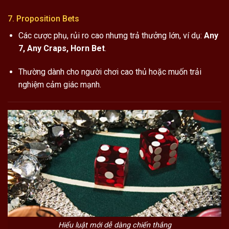
7. Proposition Bets
Các cược phụ, rủi ro cao nhưng trả thưởng lớn, ví dụ:
Any
7, Any Craps, Horn Bet
.
Thường dành cho người chơi cao thủ hoặc muốn trải
nghiệm cảm giác mạnh.
Hiểu luật mới dễ dàng chiến thắng