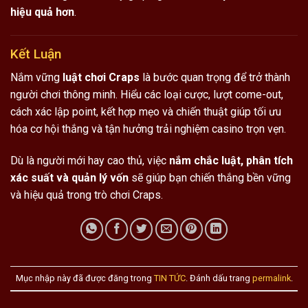
hiệu quả hơn
.
Kết Luận
Nắm vững
luật chơi Craps
là bước quan trọng để trở thành
người chơi thông minh. Hiểu các loại cược, lượt come-out,
cách xác lập point, kết hợp mẹo và chiến thuật giúp tối ưu
hóa cơ hội thắng và tận hưởng trải nghiệm casino trọn vẹn.
Dù là người mới hay cao thủ, việc
nắm chắc luật, phân tích
xác suất và quản lý vốn
sẽ giúp bạn chiến thắng bền vững
và hiệu quả trong trò chơi Craps.
Mục nhập này đã được đăng trong
TIN TỨC
. Đánh dấu trang
permalink
.