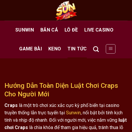
Chuyển
đến
nội
dung
SUNWIN
BẮN CÁ
LÔ ĐỀ
LIVE CASINO
GAME BÀI
KENO
TIN TỨC
Hướng Dẫn Toàn Diện Luật Chơi Craps
Cho Người Mới
Craps
là một trò chơi xúc xắc cực kỳ phổ biến tại casino
truyền thống lẫn trực tuyến tại
Sunwin
, nổi bật bởi tính kịch
tính và nhịp độ nhanh. Đối với người mới, việc nắm vững
luật
chơi Craps
là chìa khóa để tham gia hiệu quả, tránh thua lỗ